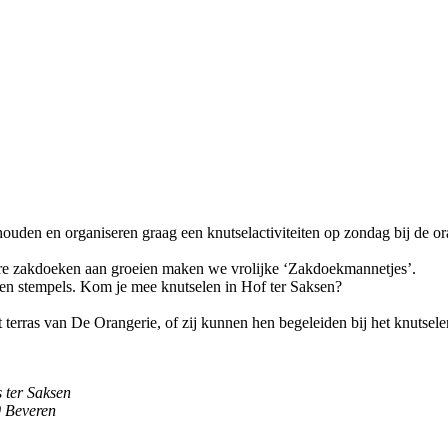
houden en organiseren graag een knutselactiviteiten op zondag bij de or
re zakdoeken aan groeien maken we vrolijke ‘Zakdoekmannetjes’.
f en stempels. Kom je mee knutselen in Hof ter Saksen?
erras van De Orangerie, of zij kunnen hen begeleiden bij het knutsele
s ter Saksen
0 Beveren