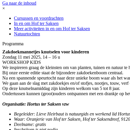
Ga naar de inhoud
×
Cursussen en voordrachten
In en om Hof ter Saksen
Meer activiteiten in en om Hof ter Saksen
Natuurtochten
Programma
Zakdoekmannetjes knutselen voor kinderen
Zondag 11 mei 2025, 14 – 16 u
WORKSHOP KIDS
We inspireren graag de kleinsten om van planten, tuinen en natuur te 
Bij onze eerste editie staat de bijzondere zakdoekenboom centraal.
Na een spannende speurtocht naar deze unieke boom waar als het wa
We gaan aan de slag met zakdoekjes en/of stofjes, nootjes, touw, ver
Op deze knutselnamiddag zijn kinderen welkom van 5 tot 8 jaar.
Ondertussen kunnen (groot)ouders ontspannen met een drankje op het t
Organisatie: Hortus ter Saksen vzw
Begeleider: Lieve Heirbaut is natuurgids en werkend lid Hortu
Waar: Oranjerie van Hof ter Saksen, Hof ter Saksendreef, 912
Deelname: gratis
Inschrijven is niet nodig